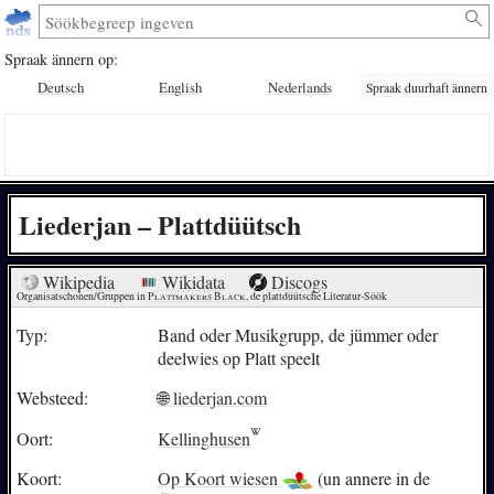
Spraak ännern op:
Deutsch
English
Nederlands
Spraak duurhaft ännern
Liederjan – Plattdüütsch
Wikipedia
Wikidata
Discogs
Organisatschonen/Gruppen in 
Plattmakers Black
, de plattdüütsche Literatur-Söök
Typ:
Band oder Musikgrupp, de jümmer oder
deelwies op Platt speelt
Websteed:
🌐 liederjan.com
Oort:
Kellinghusen
Koort:
Op Koort wiesen
(un annere in de