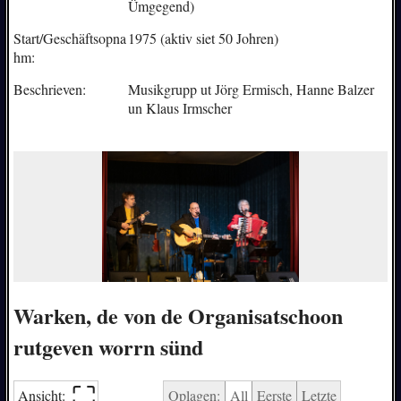
Ümgegend)
Start/Geschäftsopna
1975 (aktiv siet 50 Johren)
hm:
Beschrieven:
Musikgrupp ut Jörg Ermisch, Hanne Balzer
un Klaus Irmscher
Warken, de von de Organisatschoon
rutgeven worrn sünd
⛶︎
Ansicht:
Oplagen:
All
Eerste
Letzte