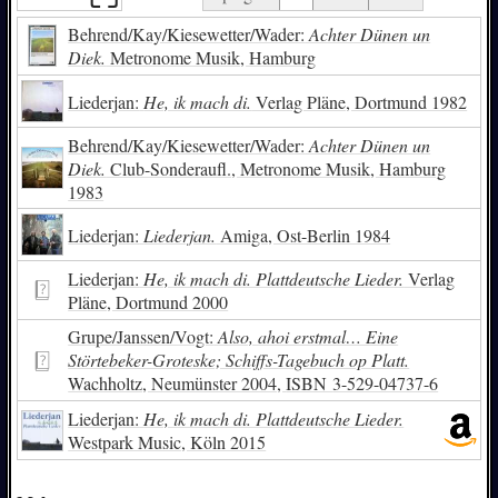
Behrend/Kay/Kiesewetter/Wader:
Achter Dünen un
Diek.
Metronome Musik, Hamburg
Liederjan:
He, ik mach di.
Verlag Pläne, Dortmund 1982
Behrend/Kay/Kiesewetter/Wader:
Achter Dünen un
Diek.
Club-Sonderaufl., Metronome Musik, Hamburg
1983
Liederjan:
Liederjan.
Amiga, Ost-Berlin 1984
Liederjan:
He, ik mach di. Plattdeutsche Lieder.
Verlag
Pläne, Dortmund 2000
Grupe/Janssen/Vogt:
Also, ahoi erstmal… Eine
Störtebeker-Groteske; Schiffs-Tagebuch op Platt.
Wachholtz, Neumünster 2004,
ISBN
3-529-04737-6
Liederjan:
He, ik mach di. Plattdeutsche Lieder.
Westpark Music, Köln 2015