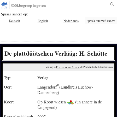
Spraak ännern op:
Deutsch
English
Nederlands
Spraak duurhaft ännern
De plattdüütschen Verlääg: H. Schütte
Verlääg in 
Plattmakers Black
, de Plattdüütsche Literatur-Söök
Typ:
Verlag
Oort:
Langendorf
(Landkreis Lüchow-
Dannenberg)
Koort:
Op Koort wiesen
(un annere in de
Ümgegend)
Eerst plattdüütsch
2007