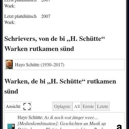
Wark:
Letzt plattdüütsch
2007
Wark:
Schrievers, von de bi „H. Schütte“
Warken rutkamen sünd
Hayo Schütte
(1930–2017)
Warken, de bi „H. Schütte“ rutkamen
sünd
⛶︎
Ansicht:
Oplagen:
All
Eerste
Letzte
Hayo Schütte:
As ik noch wat jünger weer…
[Medienkombination]: Geschichten un Musik up