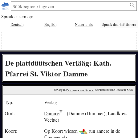
Spraak ännern op:
Deutsch
English
Nederlands
Spraak duurhaft ännern
De plattdüütschen Verlääg: Kath.
Pfarrei St. Viktor Damme
Verlääg in 
Plattmakers Black
, de Plattdüütsche Literatur-Söök
Typ:
Verlag
Oort:
Damme
(Damme (Dümmer); Landkreis
Vechte)
Koort:
Op Koort wiesen
(un annere in de
Ümgegend)