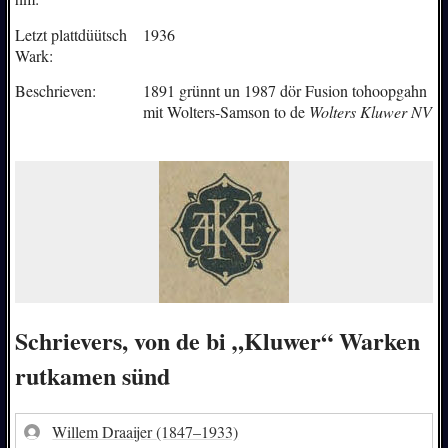
Letzt plattdüütsch
1936
Wark:
Beschrieven:
1891 grünnt un 1987 dör Fusion tohoopgahn
mit Wolters-Samson to de
Wolters Kluwer NV
Schrievers, von de bi „Kluwer“ Warken
rutkamen sünd
Willem Draaijer
(1847–1933)