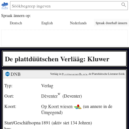
Spraak ännern op:
Deutsch
English
Nederlands
Spraak duurhaft ännern
De plattdüütschen Verlääg: Kluwer
DNB
Verlääg in 
Plattmakers Black
, de Plattdüütsche Literatur-Söök
Typ:
Verlag
Oort:
Dèventer
(Deventer)
Koort:
Op Koort wiesen
(un annere in de
Ümgegend)
Start/Geschäftsopna
1891 (aktiv siet 134 Johren)
hm: