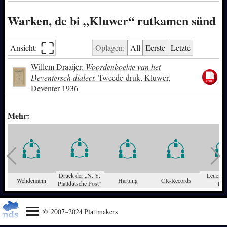
Warken, de bi „Kluwer“ rutkamen sünd
⛶︎
Ansicht:
Oplagen:
All
Eerste
Letzte
Willem Draaijer:
Woordenboekje van het
Deventersch dialect.
Tweede druk, Kluwer,
Deventer 1936
Mehr:
Druck der „N. Y.
Leuenha
Wehdemann
Hartung
CK-Records
Plattdütsche Post“
Par
© 2007–2024 Plattmakers