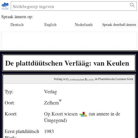
Spraak ännern op:
Deutsch
English
Nederlands
Spraak duurhaft ännern
De plattdüütschen Verlääg: van Keulen
Verlääg in 
Plattmakers Black
, de Plattdüütsche Literatur-Söök
Typ:
Verlag
Oort:
Zelhem
Koort:
Op Koort wiesen
(un annere in de
Ümgegend)
Eerst plattdüütsch
1983
Wark: