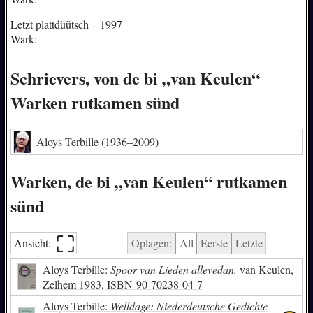
Letzt plattdüütsch
1997
Wark:
Schrievers, von de bi „van Keulen“
Warken rutkamen sünd
Aloys Terbille
(1936–2009)
Warken, de bi „van Keulen“ rutkamen
sünd
⛶︎
Ansicht:
Oplagen:
All
Eerste
Letzte
Aloys Terbille:
Spoor van Lieden allevedan.
van Keulen,
Zelhem 1983,
ISBN
90-70238-04-7
Aloys Terbille:
Welldage: Niederdeutsche Gedichte