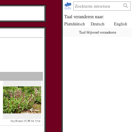
Taal veranderen naar:
Plattdüütsch
Deutsch
English
Taal blijvend veranderen
Jörg Hempel, CC BY-SA 3.0 de