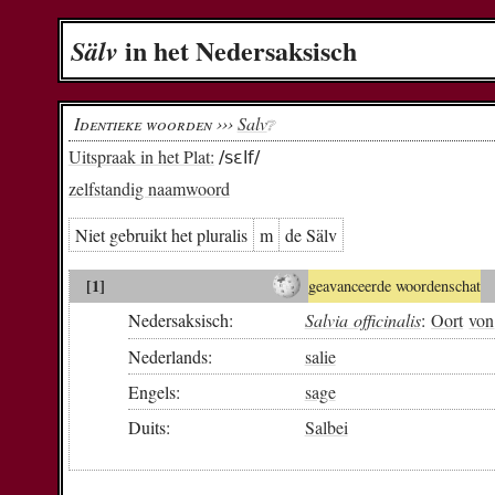
in het Nedersaksisch
Sälv
Identieke woorden ›››
Salv
❔︎
Uitspraak in het Plat:
/sɛlf/
zelfstandig naamwoord
Niet gebruikt het pluralis
m
de Sälv
[1]
geavanceerde woordenschat
Nedersaksisch:
Salvia officinalis
:
Oort
von
Nederlands:
salie
Engels:
sage
Duits:
Salbei