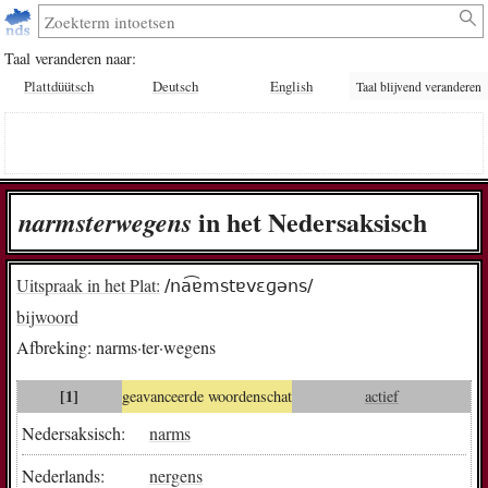
Taal veranderen naar:
Plattdüütsch
Deutsch
English
Taal blijvend veranderen
in het Nedersaksisch
narms­ter­wegens
Uitspraak in het Plat:
/na͡ɐmstɐvɛɡəns/
bijwoord
Afbreking:
narms·ter·wegens
[1]
geavanceerde woordenschat
actief
Nedersaksisch:
narms
Nederlands:
nergens