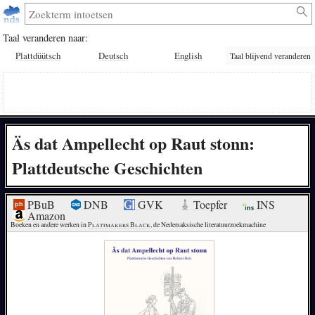
Taal veranderen naar:
Plattdüütsch
Deutsch
English
Taal blijvend veranderen
Äs dat Ampellecht op Raut stonn:
Plattdeutsche Geschichten
PBuB
DNB
GVK
Toepfer
INS
Amazon
Boeken en andere werken in 
Plattmakers Black
, de Nedersaksische literatuurzoekmachine