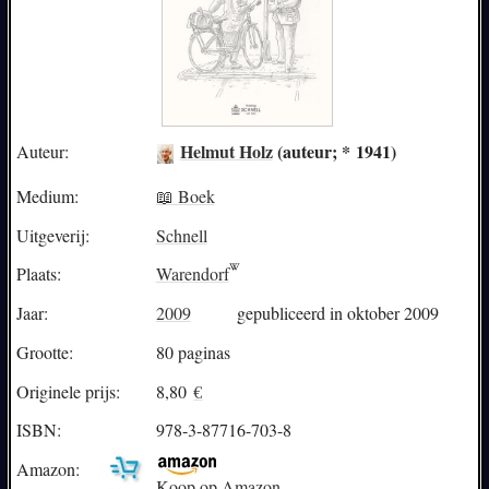
Helmut Holz
(auteur; * 1941)
Auteur:
Medium:
📖 Boek
Uitgeverij:
Schnell
Plaats:
Warendorf
Jaar:
2009
gepubliceerd in oktober 2009
Grootte:
80 paginas
Originele prijs:
8,80
€
ISBN:
978-3-87716-703-8
Amazon:
Koop op Amazon