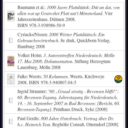
Baumann et al.:
1000 Jaore Plattdüütsk: Düt un dat, von
allen wat up Graiwsket Platt uut’t Mönsterland.
Vier
Jahreszeitenhaus, Dülmen 2008,
ISBN
978-3-938986-50-9
Cyriacks/Nissen:
2000 Wörter Plattdüütsch: Ein
Gebrauchswörterbuch.
8e druk, Quickborn-Verlag,
Hamburg 2008
Volker Holm:
3. Autorentreffen Niederdeutsch: Mölln
17. Mai 2008; Dokumentation.
Stiftung Herzogtum
Lauenburg, Mölln 2008
Falko Weerts:
50 Kolumnen.
Weerts, Kirchweye
2008,
ISBN
978-3-940807-04-5
Ingrid Straumer:
°60 „Graad sösstig - Bevensen blifft!“:
60. Bevensen-Tagung, Jahrestagung für Niederdeutsch,
14. - 16. September 2007 in Bad Bevensen; [Bericht, 60.
Bevensen-Tagung].
Printhaus Druck, Syke [2008]
Paul Gerdts:
800 Jahre Osterbruch: Vortrag über Dr.
h.c. Heinrich Teut.
Roghöfer Consult, Otterndorf [2008]