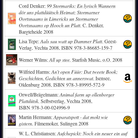
Cord Denker:
99 Stormariks: En lyrisch Wannern
dör uns plattdüütsch Heimat; Stormarner
Oortsnaams in Limericks un Stormarner
Oortsnaams op Hooch un Platt.
C. Denker,
Bargteheide 2008
Lisa Tepe:
Aals sau watt up Dammer Platt.
Geest-
Verlag, Vechta 2008,
ISBN
978-3-86685-159-7
Werner Wilms:
All up stee.
Starfish Music, o.O. 2008
Wilfried Harms:
An’t open Füür: Dat tweete Book;
Geschichten, Gedichten un annerswat.
Isensee,
Oldenburg 2008,
ISBN
978-3-89995-572-9
Orwell/Brägelmann:
Animal farm up ollenborger
Plattdütsk.
Selbstverlag, Vechta 2008,
ISBN
978-3-00-024996-9
Martin Hermann:
Apparatspott - dat mokt wie
gistern.
Filmemoker, Sulingen 2008
W. L. Christiansen:
Aufchepickt: Noch ein neuer ein auf