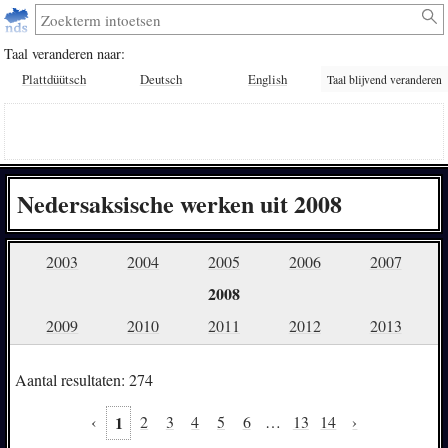
Taal veranderen naar:
Plattdüütsch
Deutsch
English
Taal blijvend veranderen
Nedersaksische werken uit 2008
2003
2004
2005
2006
2007
2008
2009
2010
2011
2012
2013
Aantal resultaten: 274
‹
1
2
3
4
5
6
…
13
14
›