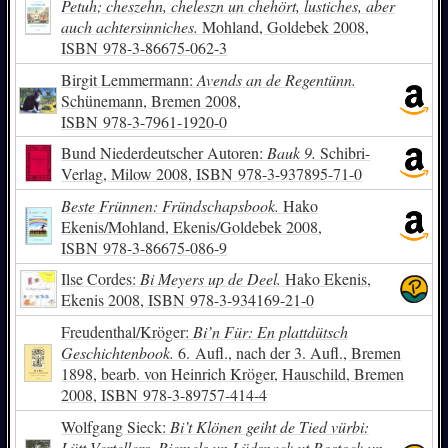
Petuh; cheszehn, cheleszn un chehört, lustiches, aber
auch achtersinniches.
Mohland, Goldebek 2008,
ISBN
978-3-86675-062-3
Birgit Lemmermann:
Avends an de Regentünn.
Schünemann, Bremen 2008,
ISBN
978-3-7961-1920-0
Bund Niederdeutscher Autoren:
Bauk 9.
Schibri-
Verlag, Milow 2008,
ISBN
978-3-937895-71-0
Beste Frünnen: Fründschapsbook.
Hako
Ekenis/Mohland, Ekenis/Goldebek 2008,
ISBN
978-3-86675-086-9
Ilse Cordes:
Bi Meyers up de Deel.
Hako Ekenis,
Ekenis 2008,
ISBN
978-3-934169-21-0
Freudenthal/Kröger:
Bi’n Für: En plattdütsch
Geschichtenbook.
6. Aufl., nach der 3. Aufl., Bremen
1898, bearb. von Heinrich Kröger, Hauschild, Bremen
2008,
ISBN
978-3-89757-414-4
Wolfgang Sieck:
Bi’t Klönen geiht de Tied vürbi:
Lütt Vertellers, Riemels un Lüdsnack ut Rostock un