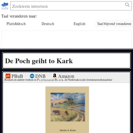
Taal veranderen naar:
Plattdüütsch
Deutsch
English
Taal blijvend veranderen
De Poch geiht to Kark
PBuB
DNB
Amazon
Boeken en andere werken in 
Plattmakers Black
, de Nedersaksische literatuurzoekmachine