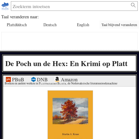
Taal veranderen naar:
Plattdüütsch
Deutsch
English
Taal blijvend veranderen
De Poch un de Hex: En Krimi op Platt
PBuB
DNB
Amazon
Boeken en andere werken in 
Plattmakers Black
, de Nedersaksische literatuurzoekmachine