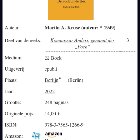
Martin A. Kruse
(auteur; * 1949)
Auteur:
Kommissar Anders, genannt der
3
Deel van de reeks:
„Poch“
Medium:
📖 Boek
Uitgeverij:
epubli
Plaats:
Berlijn
(Berlin)
Jaar:
2022
Grootte:
248 paginas
Originele prijs:
14,00
€
ISBN:
978-3-7565-1266-9
Amazon: