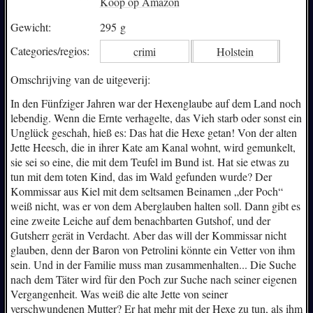
Koop op Amazon
Gewicht:
295 g
Categories/
regios:
crimi
Holstein
Omschrijving van de uitgeverij:
In den Fünfziger Jahren war der Hexenglaube auf dem Land noch
lebendig. Wenn die Ernte verhagelte, das Vieh starb oder sonst ein
Unglück geschah, hieß es: Das hat die Hexe getan! Von der alten
Jette Heesch, die in ihrer Kate am Kanal wohnt, wird gemunkelt,
sie sei so eine, die mit dem Teufel im Bund ist. Hat sie etwas zu
tun mit dem toten Kind, das im Wald gefunden wurde? Der
Kommissar aus Kiel mit dem seltsamen Beinamen „der Poch“
weiß nicht, was er von dem Aberglauben halten soll. Dann gibt es
eine zweite Leiche auf dem benachbarten Gutshof, und der
Gutsherr gerät in Verdacht. Aber das will der Kommissar nicht
glauben, denn der Baron von Petrolini könnte ein Vetter von ihm
sein. Und in der Familie muss man zusammenhalten... Die Suche
nach dem Täter wird für den Poch zur Suche nach seiner eigenen
Vergangenheit. Was weiß die alte Jette von seiner
verschwundenen Mutter? Er hat mehr mit der Hexe zu tun, als ihm