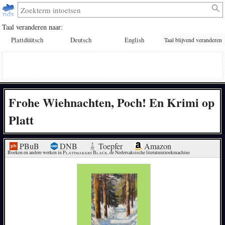
Taal veranderen naar:
Plattdüütsch
Deutsch
English
Taal blijvend veranderen
Frohe Wiehnachten, Poch! En Krimi op
Platt
PBuB
DNB
Toepfer
Amazon
Boeken en andere werken in 
Plattmakers Black
, de Nedersaksische literatuurzoekmachine