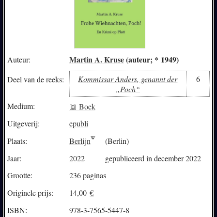
Martin A. Kruse
(auteur; * 1949)
Auteur:
Kommissar Anders, genannt der
6
Deel van de reeks:
„Poch“
Medium:
📖 Boek
Uitgeverij:
epubli
Plaats:
Berlijn
(Berlin)
Jaar:
2022
gepubliceerd in december 2022
Grootte:
236 paginas
Originele prijs:
14,00
€
ISBN:
978-3-7565-5447-8