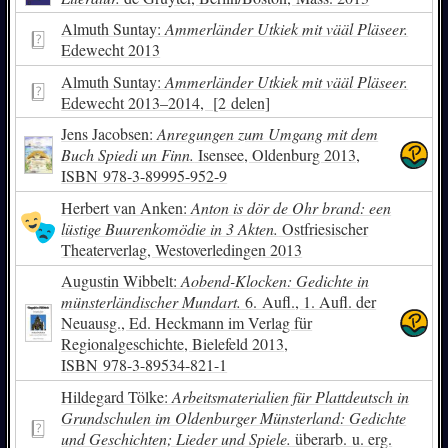
Almuth Suntay:
Ammerländer Utkiek mit vääl Pläseer.
Edewecht 2013
Almuth Suntay:
Ammerländer Utkiek mit vääl Pläseer.
Edewecht 2013–2014, [2 delen]
Jens Jacobsen:
Anregungen zum Umgang mit dem
Buch Spiedi un Finn.
Isensee, Oldenburg 2013,
ISBN
978-3-89995-952-9
Herbert van Anken:
Anton is dör de Ohr brand: een
lüstige Buurenkomödie in 3 Akten.
Ostfriesischer
Theaterverlag, Westoverledingen 2013
Augustin Wibbelt:
Aobend-Klocken: Gedichte in
münsterländischer Mundart.
6. Aufl., 1. Aufl. der
Neuausg., Ed. Heckmann im Verlag für
Regionalgeschichte, Bielefeld 2013,
ISBN
978-3-89534-821-1
Hildegard Tölke:
Arbeitsmaterialien für Plattdeutsch in
Grundschulen im Oldenburger Münsterland: Gedichte
und Geschichten; Lieder und Spiele.
überarb. u. erg.