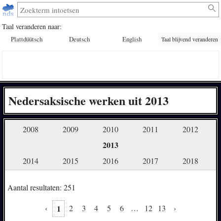
Taal veranderen naar:
Plattdüütsch
Deutsch
English
Taal blijvend veranderen
Nedersaksische werken uit 2013
2008
2009
2010
2011
2012
2013
2014
2015
2016
2017
2018
Aantal resultaten: 251
‹
1
2
3
4
5
6
…
12
13
›