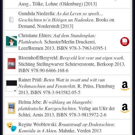
Ausg., Tölke, Lohne (Oldenburg) [2013]
Gundula Niedzella:
As dat Leven so speelt…
Geschichten to’n Höögen un Nadenken.
Books on
Demand, Norderstedt [2013]
Christiane Ehlers:
Auf dem Stundenplan:
Plattdeutsch.
Schuster/Merlin Druckerei,
Leer/Bremen 2013,
ISBN
978-3-7963-0395-1
Bloemhoff/Bergveld:
Bergveld lest veur uut eigen wark.
Stichting Stellingwarver Schrieversronte, Berkoop 2013,
ISBN
978-90-6466-168-6
Rainer Prüß:
Beten Watt in swatt und witt vun
Neihmaschien und Fensterkitt.
R. Prüss, Flensburg
2013,
ISBN
978-3-943582-05-5
Helma Jebe:
Bi wählang un blangenbi:
plattdeutsche Kurzgeschichten.
Verlag am Ufer der
Schlei, Arnis 2013,
ISBN
978-3-9815972-2-6
Regine Wroblewski:
Bruutstruuß op Dodenschien:
Komödie in 4 Akten.
Mahnke, Verden 2013