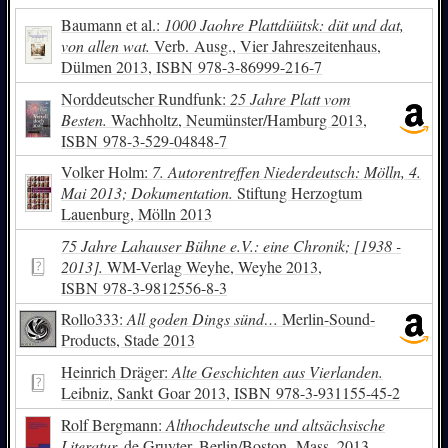
Baumann et al.:
1000 Jaohre Plattdüütsk: düt und dat,
von allen wat.
Verb. Ausg., Vier Jahreszeitenhaus,
Dülmen 2013,
ISBN
978-3-86999-216-7
Norddeutscher Rundfunk:
25 Jahre Platt vom
Besten.
Wachholtz, Neumünster/Hamburg 2013,
ISBN
978-3-529-04848-7
Volker Holm:
7. Autorentreffen Niederdeutsch: Mölln, 4.
Mai 2013; Dokumentation.
Stiftung Herzogtum
Lauenburg, Mölln 2013
75 Jahre Lahauser Bühne e.V.: eine Chronik; [1938 -
2013].
WM-Verlag Weyhe, Weyhe 2013,
ISBN
978-3-9812556-8-3
Rollo333:
All goden Dings sünd…
Merlin-Sound-
Products, Stade 2013
Heinrich Dräger:
Alte Geschichten aus Vierlanden.
Leibniz, Sankt Goar 2013,
ISBN
978-3-931155-45-2
Rolf Bergmann:
Althochdeutsche und altsächsische
Literatur.
de Gruyter, Berlin/Boston, Mass. 2013