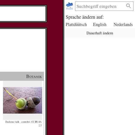
Sprache ändern auf:
Plattdüütsch
English
Nederlands
Dauerhaft ändern
Botanik
Darkone (talk · contribs), CC BY-SA
2.5