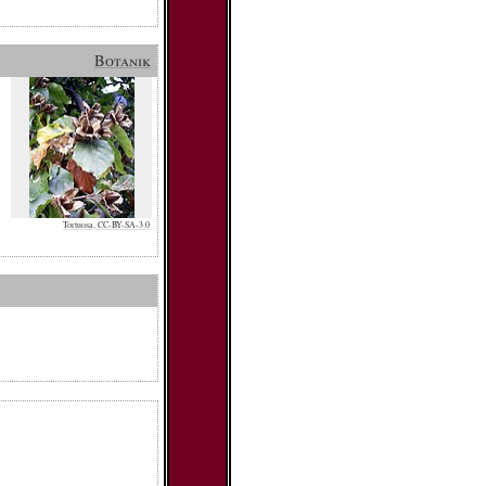
Botanik
Tortuosa, CC-BY-SA-3.0