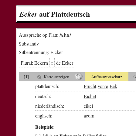
auf Plattdeutsch
E­cker
Aussprache op Platt:
/ɛkɐ/
Substantiv
Silbentrennung:
E·cker
Plural:
E­ckern
f
de E­cker
[1]
Karte anzeigen
Aufbauwortschatz
a
plattdeutsch:
Frucht
von
’e
Eek
deutsch:
Eichel
niederländisch:
eikel
englisch:
acorn
Beispiele:
Ecker
Mi
is
en
op
’n
Döötz
fullen
.