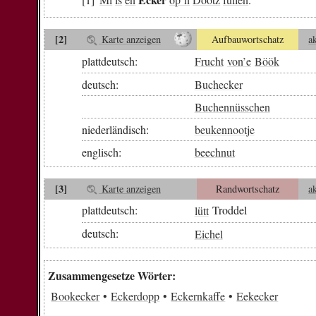
[2]
Karte anzeigen
Aufbauwortschatz
a
plattdeutsch:
Frucht
von
’e
Böök
deutsch:
Buchecker
Buchennüsschen
niederländisch:
beukennootje
englisch:
beechnut
[3]
Karte anzeigen
Randwortschatz
a
plattdeutsch:
lütt
Troddel
deutsch:
Eichel
Zusammengesetze Wörter:
Bookecker
Eckerdopp
Eckernkaffe
Eekecker