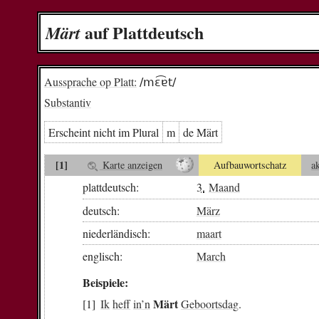
auf Plattdeutsch
Märt
Aussprache op Platt:
/mɛ͡ɐt/
Substantiv
Erscheint nicht im Plural
m
de Märt
[1]
Karte anzeigen
Aufbauwortschatz
a
plattdeutsch:
3.
Maand
deutsch:
März
niederländisch:
maart
englisch:
March
Beispiele:
Märt
Ik
heff
in
’n
Geboortsdag
.