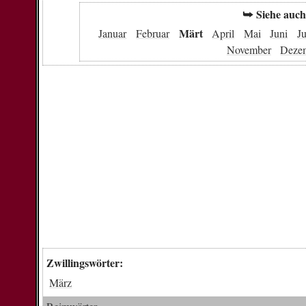
⮩ Siehe auch
Märt
Januar
Februar
April
Mai
Juni
Ju
November
Deze
Zwillingswörter:
März