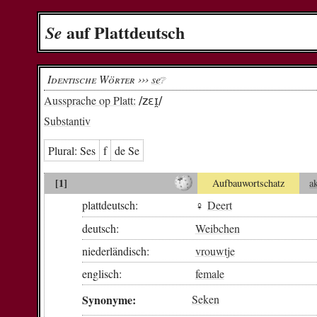
auf Plattdeutsch
Se
Identische Wörter ›››
se
❔︎
Aussprache op Platt:
/zɛɪ̯/
Substantiv
Plural:
Ses
f
de Se
[1]
Aufbauwortschatz
a
plattdeutsch:
♀
Deert
deutsch:
Weibchen
niederländisch:
vrouwtje
englisch:
female
Synonyme:
Seken