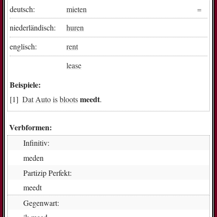
deutsch:
mieten
niederländisch:
huren
englisch:
rent
lease
Beispiele:
meedt
Dat
Auto
is
bloots
.
Verbformen:
Infinitiv:
me­den
Partizip Perfekt:
meedt
Gegenwart: