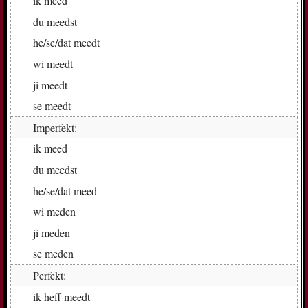
ik
meed
du
meedst
he/se/dat
meedt
wi
meedt
ji
meedt
se
meedt
Imperfekt:
ik
meed
du
meedst
he/se/dat
meed
wi
me­den
ji
me­den
se
me­den
Perfekt:
ik
heff meedt