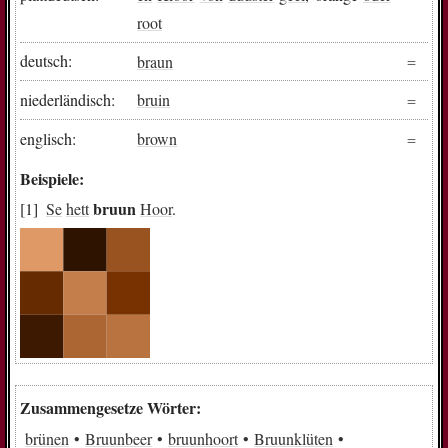
root
deutsch:
braun
niederländisch:
bruin
englisch:
brown
Beispiele:
bruun
Se
hett
Hoor
.
Zusammengesetze Wörter:
brünen
Bruunbeer
bruunhoort
Bruunklüten