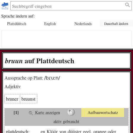
Sprache ändern auf:
Plattdüütsch
English
Nederlands
Dauerhaft ändern
auf Plattdeutsch
bruun
Aussprache op Platt:
/bɾuːn/
Adjektiv
bruner
bruunst
[1]
Karte anzeigen
Aufbauwortschatz
aktiv gebraucht
plattdeutsch:
en
Klöör
von
düüster
geel
, orange
oder