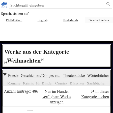
Sprache ändern auf:
Plattdüütsch
English
Nederlands
Dauerhaft ändern
Werke aus der Kategorie
„Weihnachten“
Poesie
Geschichten/Döntjes etc.
Theaterstücke
Wörterbücher
Romane
Krimis
für Kinder
Comics
Klassiker
Sachbücher
Musik
Religion
Erotik
Jagd
Hörbücher
Hörspiele
Anzahl Einträge: 486
Nur im Handel
🔎︎ In dieser
verfügbare Werke
Kategorie suchen
Sprachlernen (Kinder)
Sprachlernen (Erwachsene)
Politik
anzeigen
Linguistik
Philologie
Film/Video
Märchen/Sagen