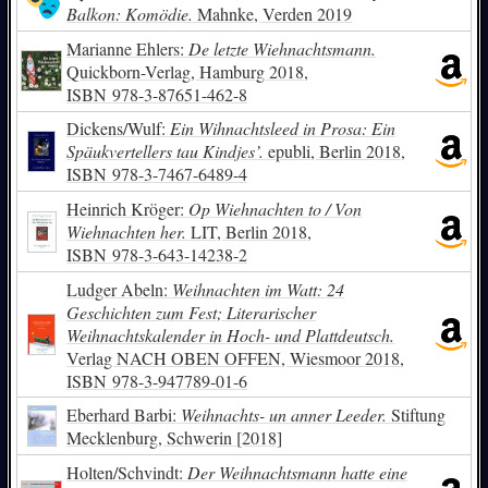
Balkon: Komödie.
Mahnke, Verden 2019
Marianne Ehlers:
De letzte Wiehnachtsmann.
Quickborn-Verlag, Hamburg 2018,
ISBN
978-3-87651-462-8
Dickens/Wulf:
Ein Wihnachtsleed in Prosa: Ein
Späukvertellers tau Kindjes’.
epubli, Berlin 2018,
ISBN
978-3-7467-6489-4
Heinrich Kröger:
Op Wiehnachten to / Von
Wiehnachten her.
LIT, Berlin 2018,
ISBN
978-3-643-14238-2
Ludger Abeln:
Weihnachten im Watt: 24
Geschichten zum Fest; Literarischer
Weihnachtskalender in Hoch- und Plattdeutsch.
Verlag NACH OBEN OFFEN, Wiesmoor 2018,
ISBN
978-3-947789-01-6
Eberhard Barbi:
Weihnachts- un anner Leeder.
Stiftung
Mecklenburg, Schwerin [2018]
Holten/Schvindt:
Der Weihnachtsmann hatte eine