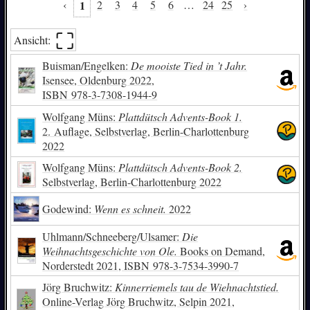
über den Krieg
Essen/Kochen
Fantasy
über die Liebe
‹
1
2
3
4
5
6
…
24
25
›
Rätsel/Puzzle/Quiz
Redensarten
zum Lachen
Wendebuch
⛶︎
Ansicht:
Reuters Werke
Buisman/Engelken:
De mooiste Tied in ’t Jahr.
Isensee, Oldenburg 2022,
ISBN
978-3-7308-1944-9
Wolfgang Müns:
Plattdütsch Advents-Book 1.
2. Auflage, Selbstverlag, Berlin-Charlottenburg
2022
Wolfgang Müns:
Plattdütsch Advents-Book 2.
Selbstverlag, Berlin-Charlottenburg 2022
Godewind:
Wenn es schneit.
2022
Uhlmann/Schneeberg/Ulsamer:
Die
Weihnachtsgeschichte von Ole.
Books on Demand,
Norderstedt 2021,
ISBN
978-3-7534-3990-7
Jörg Bruchwitz:
Kinnerriemels tau de Wiehnachtstied.
Online-Verlag Jörg Bruchwitz, Selpin 2021,