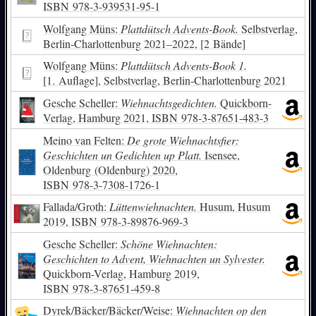
ISBN
978-3-939531-95-1
Wolfgang Müns:
Plattdütsch Advents-Book.
Selbstverlag,
Berlin-Charlottenburg 2021–2022, [2 Bände]
Wolfgang Müns:
Plattdütsch Advents-Book 1.
[1. Auflage], Selbstverlag, Berlin-Charlottenburg 2021
Gesche Scheller:
Wiehnachtsgedichten.
Quickborn-
Verlag, Hamburg 2021,
ISBN
978-3-87651-483-3
Meino van Felten:
De grote Wiehnachtsfier:
Geschichten un Gedichten up Platt.
Isensee,
Oldenburg (Oldenburg) 2020,
ISBN
978-3-7308-1726-1
Fallada/Groth:
Lüttenwiehnachten.
Husum, Husum
2019,
ISBN
978-3-89876-969-3
Gesche Scheller:
Schöne Wiehnachten:
Geschichten to Advent, Wiehnachten un Sylvester.
Quickborn-Verlag, Hamburg 2019,
ISBN
978-3-87651-459-8
Dyrek/Bäcker/Bäcker/Weise:
Wiehnachten op den