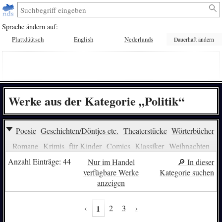
Sprache ändern auf:
Plattdüütsch
English
Nederlands
Dauerhaft ändern
Werke aus der Kategorie „Politik“
Poesie
Geschichten/Döntjes etc.
Theaterstücke
Wörterbücher
Romane
Krimis
für Kinder
Comics
Klassiker
Weihnachten
Sachbücher
Musik
Religion
Erotik
Jagd
Hörbücher
Anzahl Einträge: 44
Nur im Handel
🔎︎ In dieser
verfügbare Werke
Kategorie suchen
Hörspiele
Sprachlernen (Kinder)
Sprachlernen (Erwachsene)
anzeigen
Linguistik
Philologie
Film/Video
Märchen/Sagen
über den Krieg
Essen/Kochen
Fantasy
über die Liebe
‹
1
2
3
›
Rätsel/Puzzle/Quiz
Redensarten
zum Lachen
Wendebuch