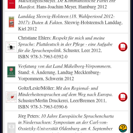
Marx/Engels/Meyer:
De Kommunistische Partei ehr
Manifest.
Hans-Joachim Meyer, Hamburg 2012
Landdag Sleswig-Holsteen (18. Wahlperiood 2012-
2017): Daten & Fakten.
Sleswig-Holsteensch Landdag,
Kiel 2012
Christiane Ehlers:
Respekt für mich und meine
Sprache: Plattdeutsch in der Pflege - eine Aufgabe
für die Sprachenpolitik.
Schuster, Leer 2012,
ISBN
978-3-7963-0392-0
Verfatung von dat Land Mäkelborg-Vörpommern.
Stand: 4. Änderung, Landtag Mecklenburg-
Vorpommern, Schwerin 2012
Goltz/Lesle/Möller:
Mit den Regional- und
Minderheitensprachen auf dem Weg nach Europa.
Schuster/Merlin Druckerei, Leer/Bremen 2011,
ISBN
978-3-7963-0390-6
Jörg Peters:
10 Jahre Europäische Sprachencharta
in Niedersachsen: Symposium an der Carl-von-
Ossietzky-Universität Oldenburg am 4. September