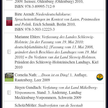
2009.
Isensee, Oldenburg (Oldenburg) 2010,
ISBN
978-3-89995-712-9
Birte Arendt:
Niederdeutschdiskurse:
Spracheinstellungen im Kontext von Laien, Printmedien
und Politik.
Erich Schmidt, Berlin 2010,
ISBN
978-3-503-12223-3
Marianne Ehlers:
Verfassung des Landes Schleswig-
Holstein: [in der Fassung vom 19. Mai 2010;
deutsch/plattdüütsch]; [Fassung vom 13. Mai 2008,
geändert durch Beschluss des Landtages vom 19. Mai
2010] = De Verfaten vun dat Land Sleswig-Holsteen.
Präsident des Schleswig-Holsteinischen Landtags, Kiel
2010
Cornelia Nath:
…Doon ist en Ding!
1. Auflage,
Rautenberg, Leer 2009
Jürgen Gundlach:
Verfatung von dat Land Mäkelborg-
Vörpommern.
Stand: 3. Änderung, Landtag
Mecklenburg-Vorpommern, Schwerin 2009
Scholz/Möller:
Stadtverfaten vun de Seestadt