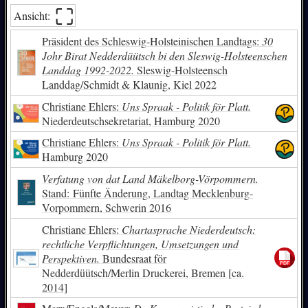
⛶︎
Ansicht:
Reuters Werke
Präsident des Schleswig-Holsteinischen Landtags:
30
Johr Birat Nedderdüütsch bi den Sleswig-Holsteenschen
Landdag 1992-2022.
Sleswig-Holsteensch
Landdag/Schmidt & Klaunig, Kiel 2022
Christiane Ehlers:
Uns Spraak - Politik för Platt.
Niederdeutschsekretariat, Hamburg 2020
Christiane Ehlers:
Uns Spraak - Politik för Platt.
Hamburg 2020
Verfatung von dat Land Mäkelborg-Vörpommern.
Stand: Fünfte Änderung, Landtag Mecklenburg-
Vorpommern, Schwerin 2016
Christiane Ehlers:
Chartasprache Niederdeutsch:
rechtliche Verpflichtungen, Umsetzungen und
Perspektiven.
Bundesraat för
Nedderdüütsch/Merlin Druckerei, Bremen [ca.
2014]