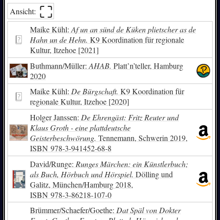
⛶︎
Ansicht:
Reuters Werke
Maike Kühl:
Af un an sünd de Küken plietscher as de
Hahn un de Hehn.
K9 Koordination für regionale
Kultur, Itzehoe [2021]
Buthmann/Müller:
AHAB.
Platt’n’teller, Hamburg
2020
Maike Kühl:
De Bürgschaft.
K9 Koordination für
regionale Kultur, Itzehoe [2020]
Holger Janssen:
De Ehrengäst: Fritz Reuter und
Klaus Groth - eine plattdeutsche
Geisterbeschwörung.
Tennemann, Schwerin 2019,
ISBN
978-3-941452-68-8
David/Runge:
Runges Märchen: ein Künstlerbuch;
als Buch, Hörbuch und Hörspiel.
Dölling und
Galitz, München/Hamburg 2018,
ISBN
978-3-86218-107-0
Brümmer/Schaefer/Goethe:
Dat Späl von Dokter