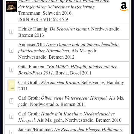
Faust: Goethes Faust up Platt als Hörspiel nach
der legendären Schweriner Inszenierung.
Tennemann, Schwerin 2016,
ISBN
978-3-941452-45-9
Heinke Hannig:
De Schoolrat kummt.
Nordwestradio,
Bremen 2013
Andersen/Ott:
Dree Damen oolt un ünnerscheedlich:
plattdeutscher Hörspieltext.
Als Ms. gedr.,
Nordwestradio, Bremen 2012
Gitta Franken:
"En Müür": Hörspill; utteiket mit den
Borsla-Pries 2011.
Borsla, Bösel 2011
Carl Groth:
Khasim sien Karma.
Selbstverlag, Hamburg
2011
Carl Groth:
Ölben siene Waterwesen: Hörspiel.
Als Ms.
gedr., Nordwestradio, Bremen 2011
Carl Groth:
Handy in’n Kabeljau: Niederdeutsches
Hörspiel.
Als Ms. gedr., Nordwestradio, Bremen 2010
Janssen/Brümmer:
De Reis mit den Fleegen Hollänner: