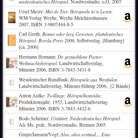
niederdeutsches Hörspiel.
Nordwestradio, o.O. 2007
Ursel Meyer:
Met de Tiet: Hörspeele to’n Lesen.
WM-Verlag Weyhe, Weyhe-Melchiorshausen
2007,
ISBN
3-9807444-8-5
Carl Groth:
Benno oder leeg Geweten: plattdeutsches
Hörspiel; Borsla-Preis 2006.
Selbstverlag, [Hamburg]
[ca. 2006]
Hermann Homann:
De gestuohlene Pastor:
Weihnachtshörspiel.
Landwirtschaftsverlag,
Münster 2006,
ISBN
3-7843-3431-8
Westdeutscher Rundfunk:
Hörspiele aus Westfalen.
Landwirtschaftsverlag, Münster-Hiltrup 2006, [2 Bände]
Anton Aulke:
Twillinge: Hörspielkomödie.
Produktionsjahr: 1955, Landwirtschaftsverlag,
Münster 2006,
ISBN
3-7843-3432-6
Bodo Schirmer:
Utstüürt: Niederdeutsches Hörspiel.
Als Ms. gedr., Nordwestradio, Bremen 2005
Grupe/Janssen/Vogt:
Also, ahoi erstmal… Eine