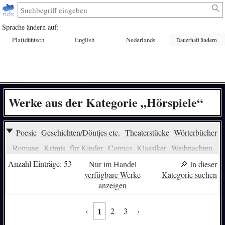
Sprache ändern auf:
Plattdüütsch
English
Nederlands
Dauerhaft ändern
Werke aus der Kategorie „Hörspiele“
Poesie
Geschichten/Döntjes etc.
Theaterstücke
Wörterbücher
Romane
Krimis
für Kinder
Comics
Klassiker
Weihnachten
Sachbücher
Musik
Religion
Erotik
Jagd
Hörbücher
Anzahl Einträge: 53
Nur im Handel
🔎︎ In dieser
verfügbare Werke
Kategorie suchen
Sprachlernen (Kinder)
Sprachlernen (Erwachsene)
Politik
anzeigen
Linguistik
Philologie
Film/Video
Märchen/Sagen
über den Krieg
Essen/Kochen
Fantasy
über die Liebe
‹
1
2
3
›
Rätsel/Puzzle/Quiz
Redensarten
zum Lachen
Wendebuch