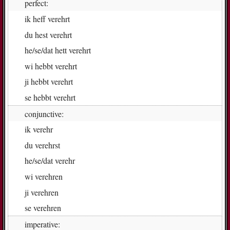
perfect:
ik
heff ver­ehrt
du
hest ver­ehrt
he/se/dat
hett ver­ehrt
wi
hebbt ver­ehrt
ji
hebbt ver­ehrt
se
hebbt ver­ehrt
conjunctive:
ik
ver­ehr
du
ver­ehrst
he/se/dat
ver­ehr
wi
ver­eh­ren
ji
ver­eh­ren
se
ver­eh­ren
imperative: