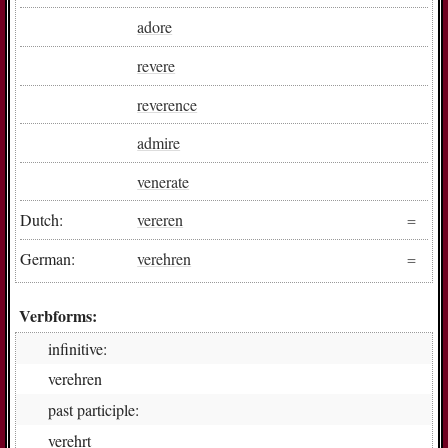
adore
revere
reverence
admire
venerate
Dutch:
vereren
German:
verehren
Verbforms:
infinitive:
ver­eh­ren
past participle:
ver­ehrt