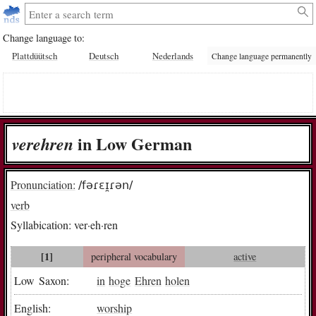
Change language to:
Plattdüütsch
Deutsch
Nederlands
Change language permanently
in Low German
ver­eh­ren
Pronunciation:
/fəɾɛɪ̯ɾən/
verb
Syllabication:
ver·eh·ren
[1]
peripheral vocabulary
active
Low Saxon:
in
hoge
Ehren
holen
English:
worship