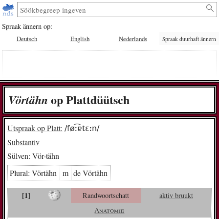
Spraak ännern op:
Deutsch
English
Nederlands
Spraak duurhaft ännern
op Plattdüütsch
Vör­tähn
Utspraak op Platt:
/føː͡ɐtɛːn/
Substantiv
Sülven:
Vör·tähn
Plural:
Vör­tähn
m
de Vör­tähn
[1]
Randwoortschatt
aktiv bruukt
Anatomie