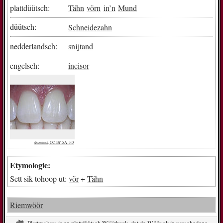
plattdüütsch:
Tähn
vörn
in
’n
Mund
düütsch:
Schneidezahn
nedderlandsch:
snijtand
engelsch:
incisor
dozenist, CC-BY-SA-3.0
Etymologie:
Sett sik tohoop ut:
vör
+
Tähn
Riemwöör