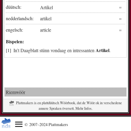
düütsch:
Artikel
nedderlandsch:
artikel
engelsch:
article
Bispelen:
Artikel
In
’t
Daagblatt
stünn
vondaag
en
intressanten
.
Riemwöör
Plattmakers is en plattdüütsch Wöörbook, dat de Wöör ok in verschedene
annere Spraken översett. Mehr Infos.
© 2007–2024 Plattmakers