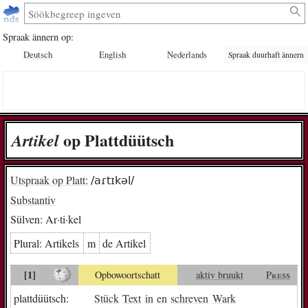
Spraak ännern op:
Deutsch
English
Nederlands
Spraak duurhaft ännern
op Plattdüütsch
Ar­ti­kel
Utspraak op Platt:
/aɾtɪkəl/
Substantiv
Sülven:
Ar·ti·kel
Plural:
Ar­ti­kels
m
de Ar­ti­kel
[1]
Opbowoortschatt
aktiv bruukt
Press
plattdüütsch:
Stück
Text
in
en
schreven
Wark