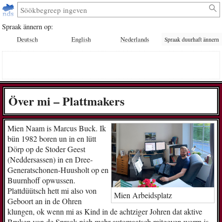
Spraak ännern op:
Deutsch
English
Nederlands
Spraak duurhaft ännern
Över mi – Plattmakers
Mien Naam is Marcus Buck. Ik
bün 1982 boren un in en lütt
Dörp op de Stoder Geest
(Neddersassen) in en Dree-
Generatschonen-Huusholt op en
Buurnhoff opwussen.
Plattdüütsch hett mi also von
Mien Arbeidsplatz
Geboort an in de Ohren
klungen, ok wenn mi as Kind in de achtziger Johren dat aktive
Bruken von de Spraak nich mehr automaatsch mitgeven worrn is.