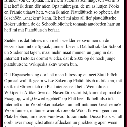
Dat heff ik denn dör mien Opa mitkregen, de mi as lüttjen Pööks
en Prämie utlaavt hett, wenn ik mien Plattdüütsch so opbeter, dat
ik schöön „snacken“ kann. Ik heff mi also all fief plattdüütsche
Böker utlehnt, de de Schoolbibliothek tomaals antobeden harr un
heff mi mit Plattdüütsch befaat.
Sietdem is dat Intress nich mehr wedder verswunnen un de
Faszination mit de Spraak jümmer bleven. Dat hett sik dör School-
un Studientiet tagen, maal mehr, maal minner, un güng in dat
Internett-Tietöller dormit wieder, dat ik 2005 op de noch junge
plattdüütsche Wikipedia aktiv worrn bün.
Dat Engaaschmang dor hett mien Intress op en neet Stuff bröcht.
Opmaal wull ik geern wisse Saken op Plattdüütsch utdrücken, mit
de ik mi vörher nich op Platt uteneensett heff. Wenn du en
Wikipedia-Artikel över dat Naverdörp schriffst, kummt opmaal de
Fraag op, wat „Gewerbegebiet“ op Platt heet. Ik heff also in’t
Internett un in Wöörböker nakeken un heff mitünner kreative ne’e
Wöör funnen, mitünner aver ok rore ole Wöör. Ik wull geern en
Platz hebben, üm düsse Fundwöör to sammeln. Düsse Platz schull
dorbi aver mööglichst allens afdecken un gliektiedig apen ween