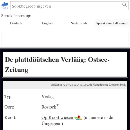
Spraak ännern op:
Deutsch
English
Nederlands
Spraak duurhaft ännern
De plattdüütschen Verlääg: Ostsee-
Zeitung
Verlääg in 
Plattmakers Black
, de Plattdüütsche Literatur-Söök
Typ:
Verlag
Oort:
Rostock
Koort:
Op Koort wiesen
(un annere in de
Ümgegend)