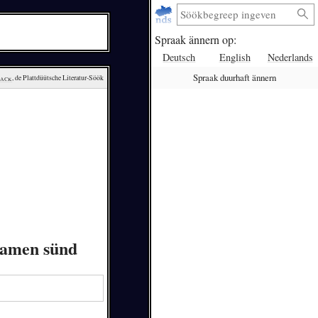
Spraak ännern op:
Deutsch
English
Nederlands
Spraak duurhaft ännern
lack
, de Plattdüütsche Literatur-Söök
tkamen sünd