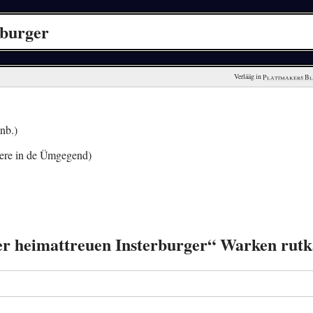
rburger
Verlääg in 
Plattmakers B
nb.)
ere in de Ümgegend)
 der heimattreuen Insterburger“ Warken ru