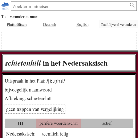
Taal veranderen naar:
Plattdüütsch
Deutsch
English
Taal blijvend veranderen
in het Nedersaksisch
schie­ten­hill
Uitspraak in het Plat:
/ʃiːtn̩hɪl/
bijvoegelijk naamwoord
Afbreking:
schie·ten·hill
geen trappen van vergelijking
[1]
perifere woordenschat
actief
Nedersaksisch:
teemlich
ielig