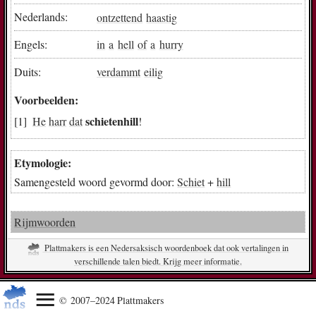
Nederlands:
ontzettend
haastig
Engels:
in
a
hell
of
a
hurry
Duits:
verdammt
eilig
Voorbeelden:
schietenhill
He
harr
dat
!
Etymologie:
Samengesteld woord gevormd door:
Schiet
+
hill
Rijmwoorden
Plattmakers is een Nedersaksisch woordenboek dat ook vertalingen in
verschillende talen biedt. Krijg meer informatie.
© 2007–2024 Plattmakers