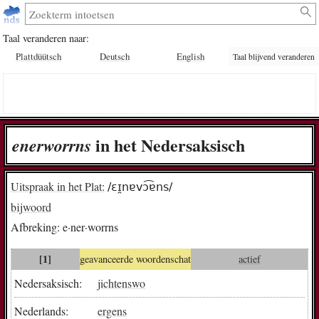
Taal veranderen naar:
Plattdüütsch
Deutsch
English
Taal blijvend veranderen
in het Nedersaksisch
e­ner­worr­ns
Uitspraak in het Plat:
/ɛɪ̯nɐvɔ͡ɐns/
bijwoord
Afbreking:
e·ner·worrns
[1]
geavanceerde woordenschat
actief
Nedersaksisch:
jichtenswo
Nederlands:
ergens