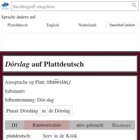
Sprache ändern auf:
Plattdüütsch
English
Nederlands
Dauerhaft ändern
auf Plattdeutsch
Dör­slag
Aussprache op Platt:
/dœ͡ɐslaç/
Substantiv
Silbentrennung:
Dör·slag
Plural:
Dör­slääg
m
de Dör­slag
[1]
Randwortschatz
aktiv gebraucht
Haushalt
plattdeutsch:
Seev
in
de
Köök