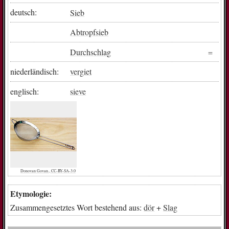
deutsch:
Sieb
Abtropfsieb
Durchschlag
niederländisch:
vergiet
englisch:
sieve
Donovan Govan., CC-BY-SA-3.0
Etymologie:
Zusammengesetztes Wort bestehend aus:
dör
+
Slag