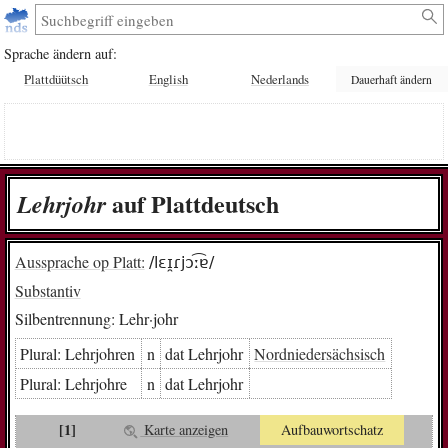
Sprache ändern auf:
Plattdüütsch
English
Nederlands
Dauerhaft ändern
auf Plattdeutsch
Lehr­johr
Aussprache op Platt:
/lɛɪ̯ɾjɔː͡ɐ/
Substantiv
Silbentrennung:
Lehr·johr
Plural:
Lehr­joh­ren
n
dat Lehr­johr
Nordnieder­sächsisch
Plural:
Lehr­joh­re
n
dat Lehr­johr
[1]
Karte anzeigen
Aufbauwortschatz