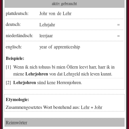
aktiv gebraucht
plattdeutsch:
Johr
von
de
Lehr
deutsch:
Lehrjahr
niederländisch:
leerjaar
englisch:
year
of
apprenticeship
Beispiele:
Wenn
ik
nich
tohuus
bi
mien
Öllern
leevt
harr
,
harr
ik
in
Lehrjohren
miene
von
dat
Lehrgeld
nich
leven
kunnt
.
Lehrjohren
sünd
kene
Herrenjohren.
Etymologie:
Zusammengesetztes Wort bestehend aus:
Lehr
+
Johr
Reimwörter