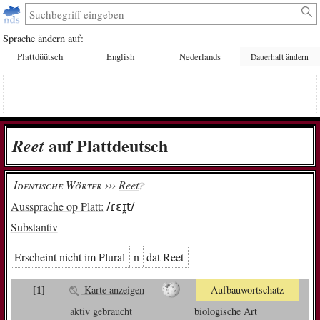
Sprache ändern auf:
Plattdüütsch
English
Nederlands
Dauerhaft ändern
auf Plattdeutsch
Reet
Identische Wörter ›››
Reet
❔︎
Aussprache op Platt:
/ɾɛɪ̯t/
Substantiv
Erscheint nicht im Plural
n
dat Reet
[1]
Karte anzeigen
Aufbauwortschatz
aktiv gebraucht
biologische Art