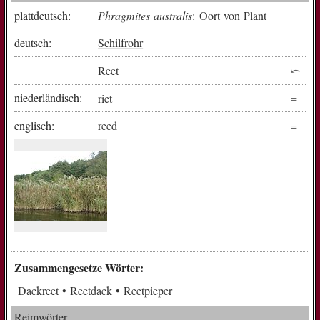
plattdeutsch:
Phragmites australis
:
Oort
von
Plant
deutsch:
Schilfrohr
Reet
niederländisch:
riet
englisch:
reed
Zusammengesetze Wörter:
Dackreet
Reetdack
Reetpieper
Reimwörter