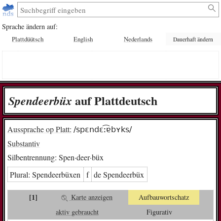
Sprache ändern auf:
Plattdüütsch
English
Nederlands
Dauerhaft ändern
auf Plattdeutsch
Spen­deer­bü­x
Aussprache op Platt:
/spɛndɛː͡ɐbʏks/
Substantiv
Silbentrennung:
Spen·deer·büx
Plural:
Spen­deer­bü­xen
f
de Spen­deer­bü­x
[1]
Karte anzeigen
Aufbauwortschatz
aktiv gebraucht
Figurativ