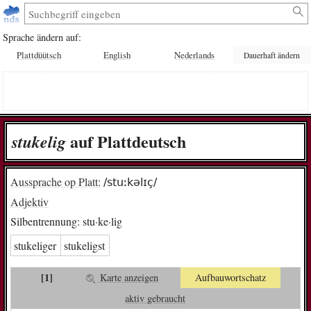
Sprache ändern auf:
Plattdüütsch
English
Nederlands
Dauerhaft ändern
auf Plattdeutsch
stu­ke­lig
Aussprache op Platt:
/stuːkəlɪç/
Adjektiv
Silbentrennung:
stu·ke·lig
stukeliger
stukeligst
[1]
Karte anzeigen
Aufbauwortschatz
aktiv gebraucht