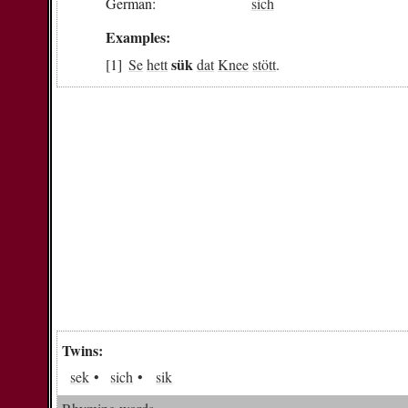
German:
sich
Examples:
sük
Se
hett
dat
Knee
stött
.
Twins:
sek
sich
sik