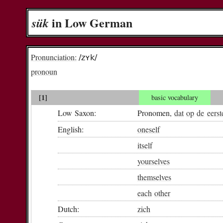
in Low German
sük
Pronunciation:
/zʏk/
pronoun
[1]
basic vocabulary
Low Saxon:
Pronomen,
dat
op
de
eerst
English:
oneself
itself
yourselves
themselves
each
other
Dutch:
zich