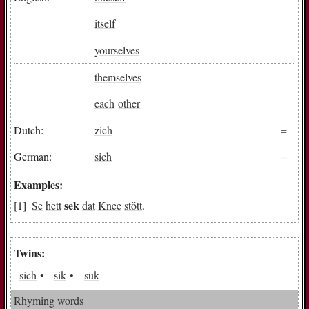
itself
yourselves
themselves
each
other
Dutch:
zich
German:
sich
Examples:
sek
Se
hett
dat
Knee
stött
.
Twins:
sich
sik
sük
Rhyming words