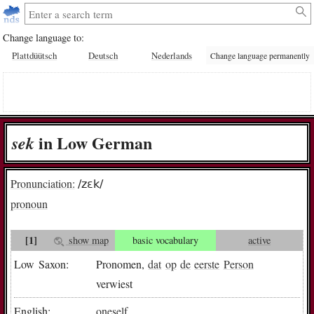
Change language to:
Plattdüütsch
Deutsch
Nederlands
Change language permanently
in Low German
sek
Pronunciation:
/zɛk/
pronoun
[1]
show map
basic vocabulary
active
Low Saxon:
Pronomen,
dat
op
de
eerste
Person
verwiest
English:
oneself