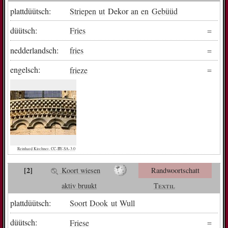
plattdüütsch:
Striepen
ut
Dekor
an
en
Gebüüd
düütsch:
Fries
nedderlandsch:
fries
engelsch:
frieze
Reinhard Kirchner, CC-BY-SA-3.0
[2]
Koort wiesen
Randwoortschatt
aktiv bruukt
Textil
plattdüütsch:
Soort
Dook
ut
Wull
düütsch:
Friese