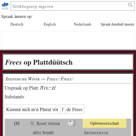
Spraak ännern op:
Deutsch
English
Nederlands
Spraak duurhaft ännern
op Plattdüütsch
Frees
Identische Wöör ›››
Frees
Frees
❔︎
❔︎
Utspraak op Platt:
/fɾɛːˑz/
Substantiv
Kummt nich in’n Plural vör
f
de Frees
[1]
Koort wiesen
Opbowoortschatt
aktiv bruukt
Architektur