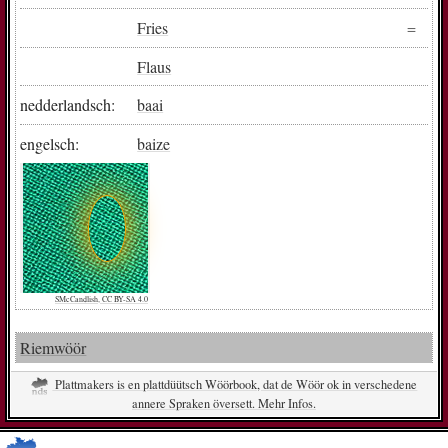
Fries
Flaus
nedderlandsch:
baai
engelsch:
baize
SMcCandlish, CC BY-SA 4.0
Riemwöör
Plattmakers is en plattdüütsch Wöörbook, dat de Wöör ok in verschedene
annere Spraken översett. Mehr Infos.