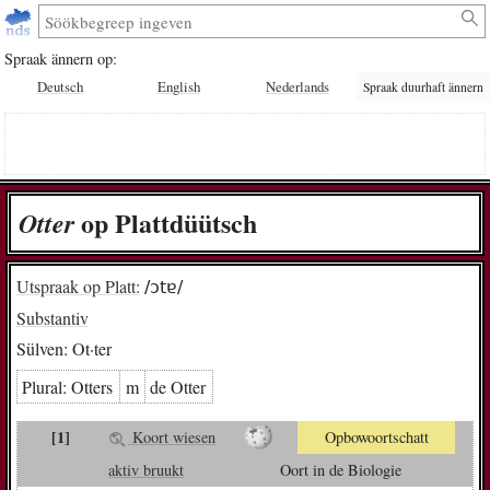
Spraak ännern op:
Deutsch
English
Nederlands
Spraak duurhaft ännern
op Plattdüütsch
Ot­ter
Utspraak op Platt:
/ɔtɐ/
Substantiv
Sülven:
Ot·ter
Plural:
Ot­ters
m
de Ot­ter
[1]
Koort wiesen
Opbowoortschatt
aktiv bruukt
Oort in de Biologie