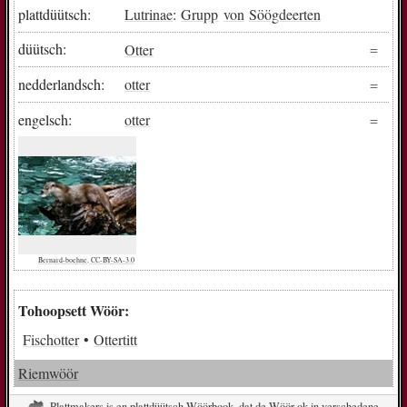
plattdüütsch:
Lutrinae
:
Grupp
von
Söögdeerten
düütsch:
Otter
nedderlandsch:
otter
engelsch:
otter
Bernard-boehne, CC-BY-SA-3.0
Tohoopsett Wöör:
Fischotter
Ottertitt
Riemwöör
Plattmakers is en plattdüütsch Wöörbook, dat de Wöör ok in verschedene