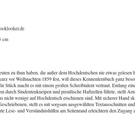
ooklooker.de
5 cm
euten zu thun haben, die außer dem Hochdeutschen nie etwas gelesen hab
urz vor Weihnachten 1859 fest, will dieses Kennenlernbuch ganz beso
für Stück macht es mit einem großen Schreibtalent vertraut. Entlang e
 durch Studentenkneipen und preußische Haftzellen führte, stellt Arn
s nicht wenige auf Hochdeutsch erschienen sind. Mit sicherer Hand skiz
eschriebenen, stellt es mit sorgsam ausgewählten Textausschnitten u
rte Lese- und Verständnishilfen am Seitenrand erleichtern den Zugang 