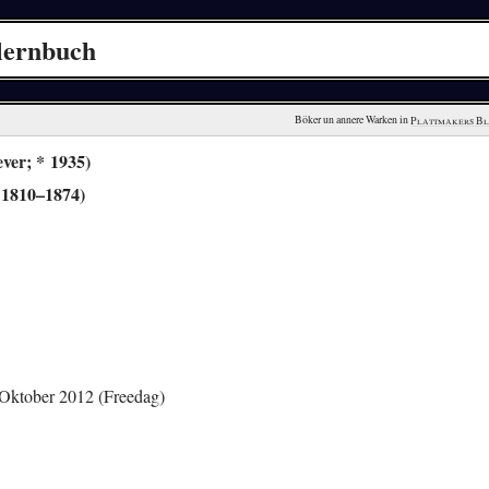
nlernbuch
Böker un annere Warken in 
Plattmakers B
ver; * 1935)
 1810–1874)
Oktober 2012 (Freedag)