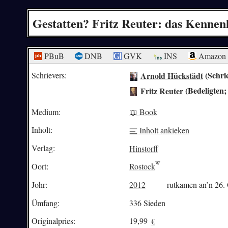
Gestatten? Fritz Reuter: das Kenne
PBuB
DNB
GVK
INS
Amazon
Arnold Hückstädt
(Schrie
Schrievers:
Fritz Reuter
(Bedeligten;
Medium:
📖 Book
Inholt:
Inholt ankieken
Verlag:
Hinstorff
Oort:
Rostock
Johr:
2012
rutkamen an’n 26. 
Ümfang:
336 Sieden
Originalpries:
19,99
€