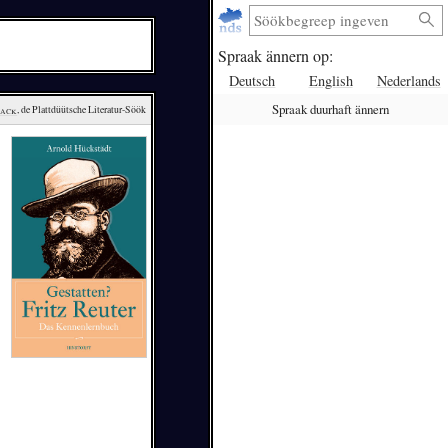
Spraak ännern op:
Deutsch
English
Nederlands
Spraak duurhaft ännern
lack
, de Plattdüütsche Literatur-Söök