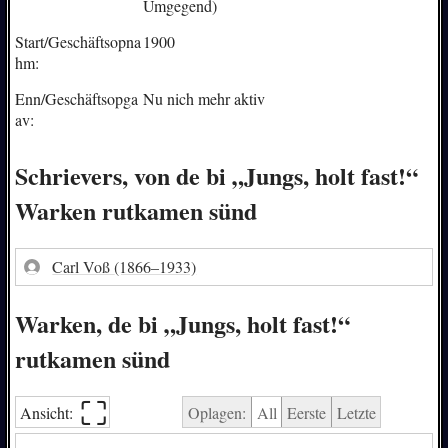
Ümgegend)
Start/Geschäftsopna
1900
hm:
Enn/Geschäftsopga
Nu nich mehr aktiv
av:
Schrievers, von de bi „Jungs, holt fast!“
Warken rutkamen sünd
Carl Voß
(1866–1933)
Warken, de bi „Jungs, holt fast!“
rutkamen sünd
⛶︎
Ansicht:
Oplagen:
All
Eerste
Letzte