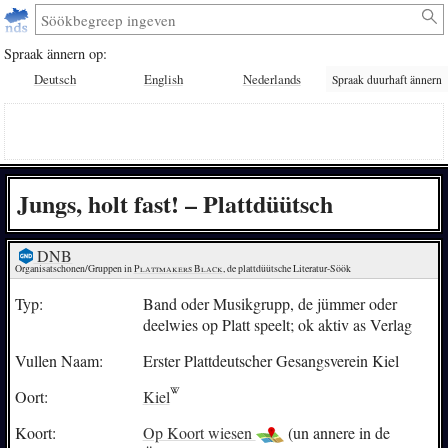
Spraak ännern op:
Deutsch
English
Nederlands
Spraak duurhaft ännern
Jungs, holt fast! – Plattdüütsch
DNB
Organisatschonen/Gruppen in 
Plattmakers Black
, de plattdüütsche Literatur-Söök
Typ:
Band oder Musikgrupp, de jümmer oder
deelwies op Platt speelt; ok aktiv as Verlag
Vullen Naam:
Erster Plattdeutscher Gesangsverein Kiel
Oort:
Kiel
Koort:
Op Koort wiesen
(un annere in de