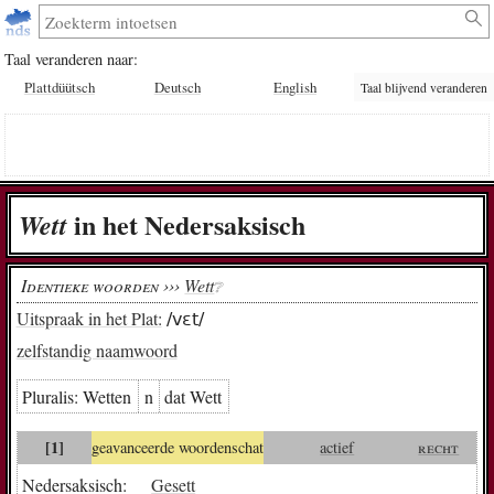
Taal veranderen naar:
Plattdüütsch
Deutsch
English
Taal blijvend veranderen
in het Nedersaksisch
Wett
Identieke woorden ›››
Wett
❔︎
Uitspraak in het Plat:
/vɛt/
zelfstandig naamwoord
Pluralis:
Wet­ten
n
dat Wett
[1]
geavanceerde woordenschat
actief
recht
Nedersaksisch:
Gesett