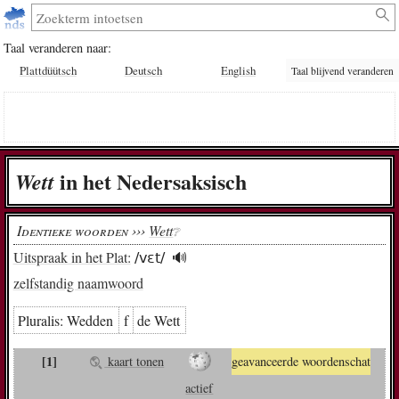
Taal veranderen naar:
Plattdüütsch
Deutsch
English
Taal blijvend veranderen
in het Nedersaksisch
Wett
Identieke woorden ›››
Wett
❔︎
Uitspraak in het Plat:
/vɛt/
🔊︎
zelfstandig naamwoord
Pluralis:
Wed­den
f
de Wett
[1]
kaart tonen
geavanceerde woordenschat
actief