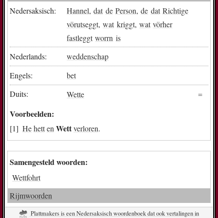
Nedersaksisch:
Hannel
,
dat
de
Person
,
de
dat
Richtige
vörutseggt
,
wat
kriggt
,
wat
vörher
fastleggt
worrn
is
Nederlands:
weddenschap
Engels:
bet
Duits:
Wette
Voorbeelden:
Wett
He
hett
en
verloren
.
Samengesteld woorden:
Wettfohrt
Rijmwoorden
Plattmakers is een Nedersaksisch woordenboek dat ook vertalingen in