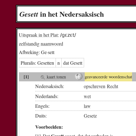
in het Nedersaksisch
Ge­sett
Uitspraak in het Plat:
/ɡɛzɛt/
zelfstandig naamwoord
Afbreking:
Ge·sett
Pluralis:
Ge­set­ten
n
dat Ge­sett
[1]
kaart tonen
geavanceerde woordenschat
Nedersaksisch:
opschreven
Recht
Nederlands:
wet
Engels:
law
Duits:
Gesetz
Voorbeelden:
Gesett
Dat
seggt
, dat
dat
verbaden
is
.