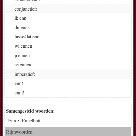
conjunctief:
ik
enn
du
enn­st
he/se/dat
enn
wi
en­nen
ji
en­nen
se
en­nen
imperatief:
enn!
enn­t!
Samengesteld woorden:
Enn
Ennelbutt
Rijmwoorden