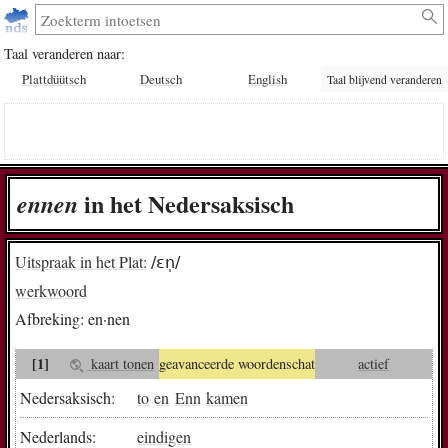
Taal veranderen naar:
Plattdüütsch
Deutsch
English
Taal blijvend veranderen
in het Nedersaksisch
en­nen
Uitspraak in het Plat:
/ɛn̩/
werkwoord
Afbreking:
en·nen
[1]
kaart tonen
geavanceerde woordenschat
actief
Nedersaksisch:
to
en
Enn
kamen
Nederlands:
eindigen