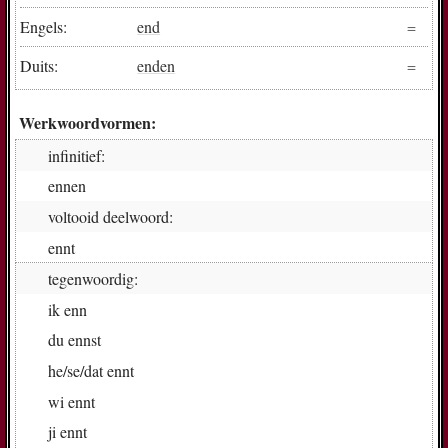
Engels:
end
Duits:
enden
Werkwoordvormen:
infinitief:
en­nen
voltooid deelwoord:
enn­t
tegenwoordig:
ik
enn
du
enn­st
he/se/dat
enn­t
wi
enn­t
ji
enn­t