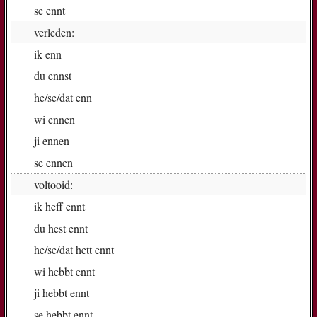
se
enn­t
verleden:
ik
enn
du
enn­st
he/se/dat
enn
wi
en­nen
ji
en­nen
se
en­nen
voltooid:
ik
heff enn­t
du
hest enn­t
he/se/dat
hett enn­t
wi
hebbt enn­t
ji
hebbt enn­t
se
hebbt enn­t