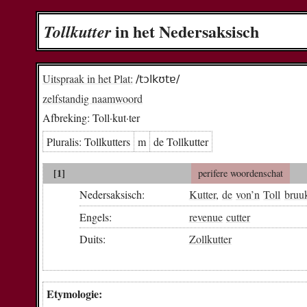
in het Nedersaksisch
Toll­kut­ter
Uitspraak in het Plat:
/tɔlkʊtɐ/
zelfstandig naamwoord
Afbreking:
Toll·kut·ter
Pluralis:
Toll­kut­ters
m
de Toll­kut­ter
[1]
perifere woordenschat
Nedersaksisch:
Kutter
,
de
von
’n
Toll
bruu
Engels:
revenue
cutter
Duits:
Zollkutter
Etymologie: