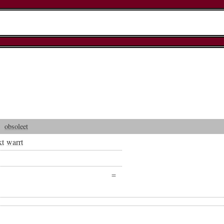
obsoleet
kt
warrt