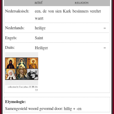
actief
religion
Nedersaksisch:
een
,
de
von
sien
Kark
besünners
verehrt
warrt
Nederlands:
heilige
Engels:
Saint
Duits:
Heiliger
collection by User:jobas, CC BY-SA
3.0
Etymologie:
Samengesteld woord gevormd door:
hillig
+
-en