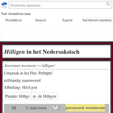
Taal veranderen naar:
Plattdüütsch
Deutsch
English
Taal blijvend veranderen
in het Nedersaksisch
Hil­li­gen
Identieke woorden ›››
hilligen
❔︎
Uitspraak in het Plat:
/hɪlɪɡn̩/
zelfstandig naamwoord
Afbreking:
Hil·li·gen
Pluralis:
Hil­li­ge
m
de Hil­li­gen
[1]
kaart tonen
geavanceerde woordenschat