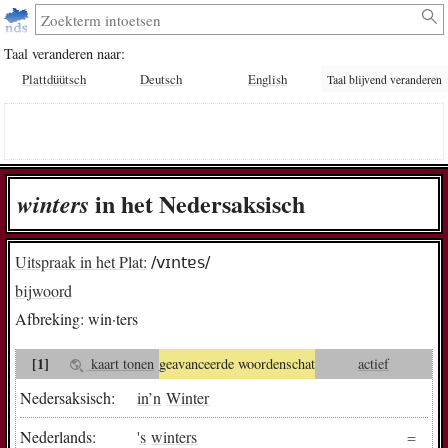
Taal veranderen naar:
Plattdüütsch
Deutsch
English
Taal blijvend veranderen
in het Nedersaksisch
win­ters
Uitspraak in het Plat:
/vɪntɐs/
bijwoord
Afbreking:
win·ters
[1]
kaart tonen
geavanceerde woordenschat
actief
Nedersaksisch:
in
’n
Winter
Nederlands:
's
winters