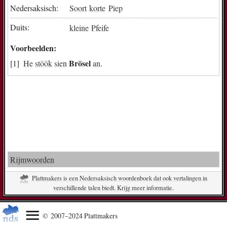
Nedersaksisch:
Soort
korte
Piep
Duits:
kleine
Pfeife
Voorbeelden:
Brösel
He
stöök
sien
an
.
Rijmwoorden
Plattmakers is een Nedersaksisch woordenboek dat ook vertalingen in
verschillende talen biedt. Krijg meer informatie.
© 2007–2024 Plattmakers