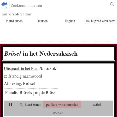
Taal veranderen naar:
Plattdüütsch
Deutsch
English
Taal blijvend veranderen
in het Nedersaksisch
Brö­sel
Uitspraak in het Plat:
/bɾøːzəl/
zelfstandig naamwoord
Afbreking:
Brö·sel
Pluralis:
Brö­sels
m
de Brö­sel
[1]
kaart tonen
perifere woordenschat
actief
roken