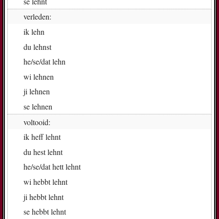
se
lehnt
verleden:
ik
lehn
du
lehnst
he/se/dat
lehn
wi
leh­nen
ji
leh­nen
se
leh­nen
voltooid:
ik
heff lehnt
du
hest lehnt
he/se/dat
hett lehnt
wi
hebbt lehnt
ji
hebbt lehnt
se
hebbt lehnt