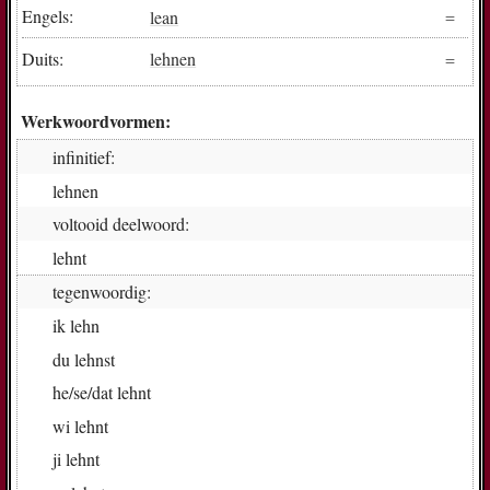
Engels:
lean
Duits:
lehnen
Werkwoordvormen:
infinitief:
leh­nen
voltooid deelwoord:
lehnt
tegenwoordig:
ik
lehn
du
lehnst
he/se/dat
lehnt
wi
lehnt
ji
lehnt