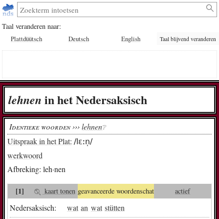
Taal veranderen naar:
Plattdüütsch
Deutsch
English
Taal blijvend veranderen
in het Nedersaksisch
leh­nen
Identieke woorden ›››
lehnen
❔︎
Uitspraak in het Plat:
/lɛːn̩/
werkwoord
Afbreking:
leh·nen
[1]
kaart tonen
geavanceerde woordenschat
actief
Nedersaksisch:
wat
an
wat
stütten