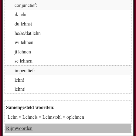
conjunctief:
ik
lehn
du
lehnst
he/se/dat
lehn
wi
leh­nen
ji
leh­nen
se
leh­nen
imperatief:
lehn!
lehnt!
Samengesteld woorden:
Lehn
Lehnels
Lehnstohl
oplehnen
Rijmwoorden