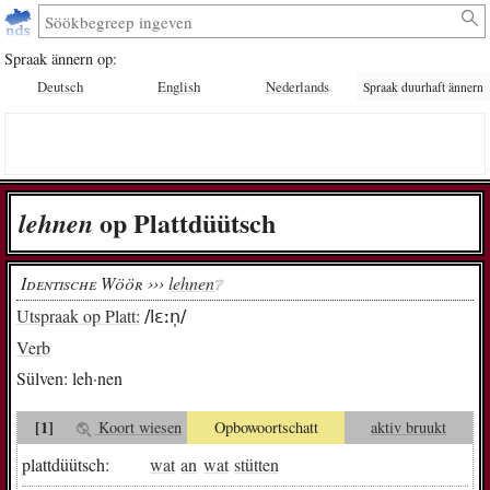
Spraak ännern op:
Deutsch
English
Nederlands
Spraak duurhaft ännern
op Plattdüütsch
leh­nen
Identische Wöör ›››
lehnen
❔︎
Utspraak op Platt:
/lɛːn̩/
Verb
Sülven:
leh·nen
[1]
Koort wiesen
Opbowoortschatt
aktiv bruukt
plattdüütsch:
wat
an
wat
stütten