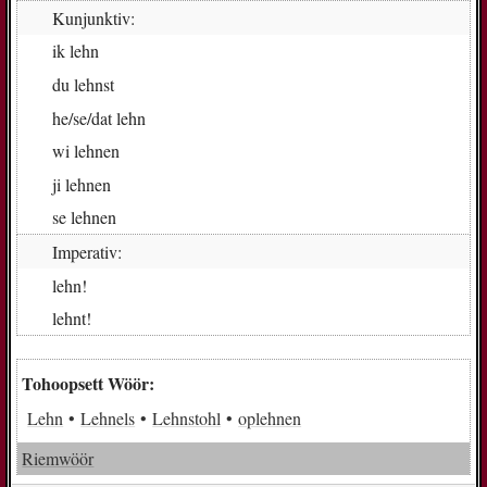
Kunjunktiv:
ik
lehn
du
lehnst
he/se/dat
lehn
wi
leh­nen
ji
leh­nen
se
leh­nen
Imperativ:
lehn!
lehnt!
Tohoopsett Wöör:
Lehn
Lehnels
Lehnstohl
oplehnen
Riemwöör