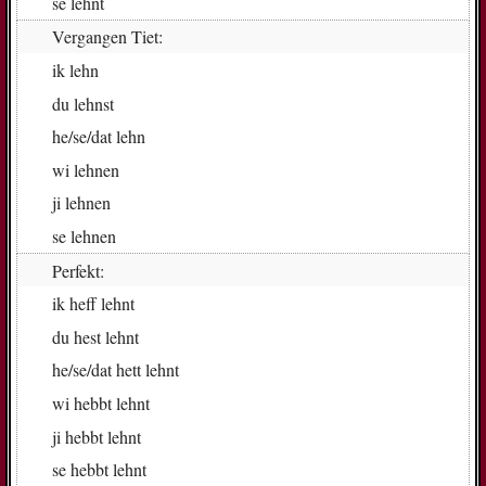
se
lehnt
Vergangen Tiet:
ik
lehn
du
lehnst
he/se/dat
lehn
wi
leh­nen
ji
leh­nen
se
leh­nen
Perfekt:
ik
heff lehnt
du
hest lehnt
he/se/dat
hett lehnt
wi
hebbt lehnt
ji
hebbt lehnt
se
hebbt lehnt