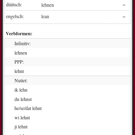
düütsch:
lehnen
engelsch:
lean
Verbformen:
Infinitiv:
leh­nen
PPP:
lehnt
Nutiet:
ik
lehn
du
lehnst
he/se/dat
lehnt
wi
lehnt
ji
lehnt